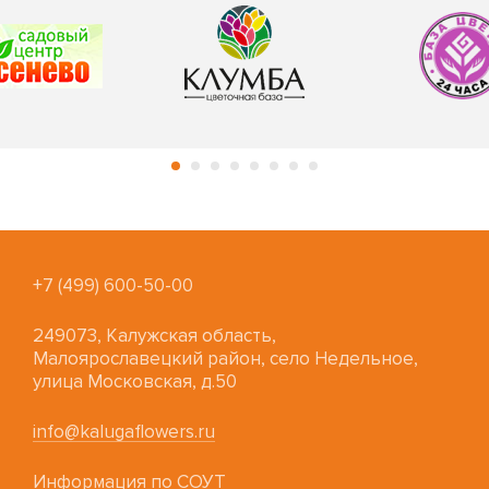
+7 (499) 600-50-00
249073, Калужская область,
Малоярославецкий район, село Недельное,
улица Московская, д.50
info@kalugaflowers.ru
Информация по СОУТ