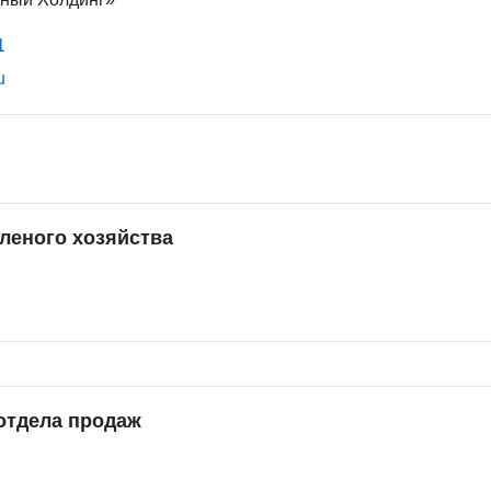
1
u
леного хозяйства
отдела продаж